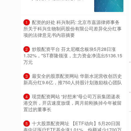
​配资的好处 科兴制药: 北京市嘉源律师事务
1
所关于科兴生物制药股份有限公司差异化分红事
项的法律意见书内容摘要
​炒股配资平台 芬太尼概念板块5月28日涨
2
1.32%，*ST赛隆领涨，主力资金净流出5136.15
万元
​最安全的股票配资网站 华新水泥营收创历史
3
新高分红9.6亿，推750人持股计划激励核心团队
​现货配资网站 “好想来”母公司万辰集团递表
4
港交所，开店速度放缓，两月前刚换掉今年被留
置过的董事长
​十大股票配资网址 【ETF动向】5月20日国
5
泰中证医疗ETF基金涨1.01%，份额减少1700万