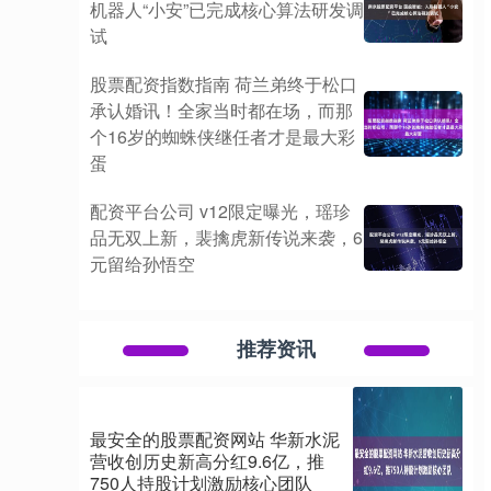
机器人“小安”已完成核心算法研发调
试
股票配资指数指南 荷兰弟终于松口
承认婚讯！全家当时都在场，而那
个16岁的蜘蛛侠继任者才是最大彩
蛋
配资平台公司 v12限定曝光，瑶珍
品无双上新，裴擒虎新传说来袭，6
元留给孙悟空
推荐资讯
最安全的股票配资网站 华新水泥
营收创历史新高分红9.6亿，推
750人持股计划激励核心团队