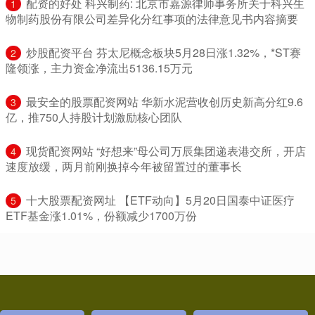
​配资的好处 科兴制药: 北京市嘉源律师事务所关于科兴生
1
物制药股份有限公司差异化分红事项的法律意见书内容摘要
​炒股配资平台 芬太尼概念板块5月28日涨1.32%，*ST赛
2
隆领涨，主力资金净流出5136.15万元
​最安全的股票配资网站 华新水泥营收创历史新高分红9.6
3
亿，推750人持股计划激励核心团队
​现货配资网站 “好想来”母公司万辰集团递表港交所，开店
4
速度放缓，两月前刚换掉今年被留置过的董事长
​十大股票配资网址 【ETF动向】5月20日国泰中证医疗
5
ETF基金涨1.01%，份额减少1700万份